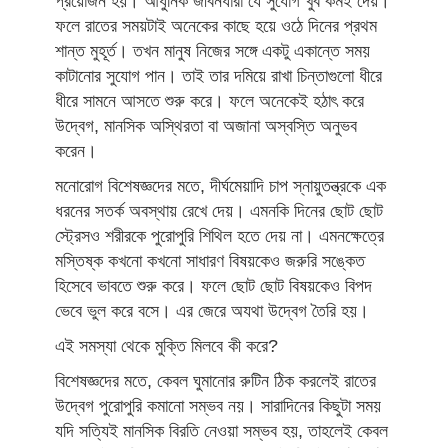
প্রয়োজন হয়। আধুনিক জীবনধারা যে সুযোগ খুব কমই দেয়।
ফলে রাতের সময়টাই অনেকের কাছে হয়ে ওঠে দিনের প্রথম
শান্ত মুহূর্ত। তখন মানুষ নিজের সঙ্গে একটু একান্তে সময়
কাটানোর সুযোগ পান। তাই তার দমিয়ে রাখা চিন্তাগুলো ধীরে
ধীরে সামনে আসতে শুরু করে। ফলে অনেকেই হঠাৎ করে
উদ্বেগ, মানসিক অস্থিরতা বা অজানা অস্বস্তি অনুভব
করেন।
মনোরোগ বিশেষজ্ঞদের মতে, দীর্ঘমেয়াদি চাপ স্নায়ুতন্ত্রকে এক
ধরনের সতর্ক অবস্থায় রেখে দেয়। এমনকি দিনের ছোট ছোট
স্ট্রেসও শরীরকে পুরোপুরি শিথিল হতে দেয় না। এমনক্ষেত্রে
মস্তিষ্ক কখনো কখনো সাধারণ বিষয়কেও জরুরি সঙ্কেত
হিসেবে ভাবতে শুরু করে। ফলে ছোট ছোট বিষয়কেও বিপদ
ভেবে ভুল করে বসে। এর জেরে অযথা উদ্বেগ তৈরি হয়।
এই সমস্যা থেকে মুক্তি মিলবে কী করে?
বিশেষজ্ঞদের মতে, কেবল ঘুমানোর রুটিন ঠিক করলেই রাতের
উদ্বেগ পুরোপুরি কমানো সম্ভব নয়। সারাদিনের কিছুটা সময়
যদি সত্যিই মানসিক বিরতি নেওয়া সম্ভব হয়, তাহলেই কেবল