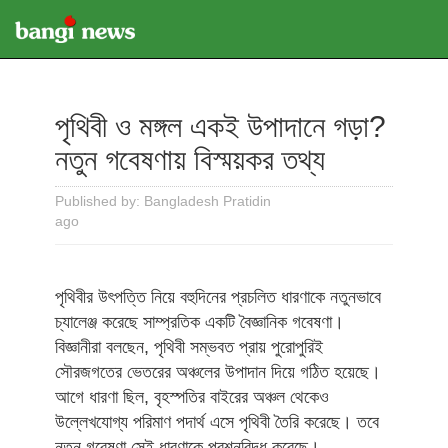
পৃথিবী ও মঙ্গল একই উপাদানে গড়া?
নতুন গবেষণায় বিস্ময়কর তথ্য
Published by: Bangladesh Pratidin
ago
পৃথিবীর উৎপত্তি নিয়ে বহুদিনের প্রচলিত ধারণাকে নতুনভাবে
চ্যালেঞ্জ করেছে সাম্প্রতিক একটি বৈজ্ঞানিক গবেষণা।
বিজ্ঞানীরা বলছেন, পৃথিবী সম্ভবত প্রায় পুরোপুরিই
সৌরজগতের ভেতরের অঞ্চলের উপাদান দিয়ে গঠিত হয়েছে।
আগে ধারণা ছিল, বৃহস্পতির বাইরের অঞ্চল থেকেও
উল্লেখযোগ্য পরিমাণ পদার্থ এসে পৃথিবী তৈরি করেছে। তবে
নতুন গবেষণা সেই ধারণাকে প্রশ্নবিদ্ধ করেছে।