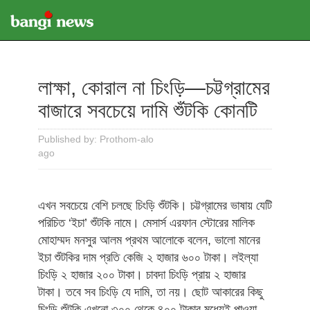
লাক্ষা, কোরাল না চিংড়ি—চট্টগ্রামের
বাজারে সবচেয়ে দামি শুঁটকি কোনটি
Published by: Prothom-alo
ago
এখন সবচেয়ে বেশি চলছে চিংড়ি শুঁটকি। চট্টগ্রামের ভাষায় যেটি
পরিচিত ‘ইচা’ শুঁটকি নামে। মেসার্স এরফান স্টোরের মালিক
মোহাম্মদ মনসুর আলম প্রথম আলোকে বলেন, ভালো মানের
ইচা শুঁটকির দাম প্রতি কেজি ২ হাজার ৬০০ টাকা। লইল্যা
চিংড়ি ২ হাজার ২০০ টাকা। চাবদা চিংড়ি প্রায় ২ হাজার
টাকা। তবে সব চিংড়ি যে দামি, তা নয়। ছোট আকারের কিছু
চিংড়ি শুঁটকি এখনো ৩০০ থেকে ৪০০ টাকার মধ্যেই পাওয়া