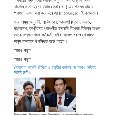
পরিবারের সদস্যদের পরামর্শ অনুযায়ী আয়াতুল্লাহ আলী
খামেনিকে মাশহাদের ইমাম রেজা (আ.)-এর পবিত্র মাজার
প্রাঙ্গণে দাফন করা হবে বলে জানান তেহরানের এই কর্মকর্তা।
তার ভাষ্য অনুযায়ী, পাকিস্তান, আফগানিস্তান, ভারত,
বাংলাদেশ, কাশ্মীরসহ পূর্বাঞ্চলীয় ইসলামি বিশ্বের বিভিন্ন অঞ্চল
থেকে বিপুলসংখ্যক কর্মকর্তা, ধর্মীয় ব্যক্তিত্ব ও শোকাহত
মানুষ মাশহাদে উপস্থিত হতে পারেন।
আরও পড়ুন
আরও পড়ুন
মোজতবা খামেনি জীবিত ও রাষ্ট্রীয় কর্মকাণ্ডে আরও সক্রিয়:
মার্কো রুবিও