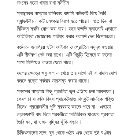
মাংসের মতো খাবার রাখা সমীচীন।
স্বাস্থ্যকর নাস্তার তালিকায় বাদামি পাউরুটি দিয়ে তৈরি
স্যান্ডউইচ একটি চমৎকার বিকল্প হতে পারে। এতে ডিম বা
বিভিন্ন সবজি যোগ করা যায়। তবে বাড়তি ক্যালোরি এড়াতে
অতিরিক্ত মেয়োনেজ পরিহার করার পরামর্শ দেন বিশেষজ্ঞরা।
বর্তমানে জনপ্রিয় ওটস ফাইবার ও প্রোটিনে সমৃদ্ধ হওয়ায়
এটি দীর্ঘক্ষণ পেট ভরা রাখে। এটি খিচুড়ি হিসেবে বা ফলের
সাথে মিশিয়েও খাওয়া যেতে পারে।
ফলের ক্ষেত্রে শুধু ফল না খেয়ে তার সাথে দই বা বাদাম যোগ
করলে রক্তে শর্করার ভারসাম্য বজায় থাকে।
সকালের নাস্তায় কিছু প্রচলিত ভুল এড়িয়ে চলা আবশ্যক।
কেবল চা বা কফি কিংবা প্যাকেটজাত বিস্কুট সাময়িক শক্তি
দিলেও প্রয়োজনীয় পুষ্টি সরবরাহ করতে পারে না। এছাড়া
ব্রেকফাস্ট বাদ দিলে পরবর্তীতে অতিরিক্ত খাওয়ার প্রবণতা
তৈরি হয়, যা ওজন বৃদ্ধির ঝুঁকি বাড়ায়।
চিকিৎসকদের মতে, ঘুম থেকে ওঠার এক থেকে দুই ঘণ্টার