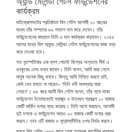
অ্যান্ড মেলিন্ডা গেটস ফাউন্ডেশনের
কার্যক্রম
মাইক্রোসফটের প্রতিষ্ঠাতা বিল গেটস আগামী ২০ বছরের
মধ্যে তাঁর সম্পদের ৯৯ শতাংশ দান করে দেবেন। তাঁর
ফাউন্ডেশনের মাধ্যমে তিনি এ দান কার্যক্রম বাড়াবেন। ২০৪৫
সালের মধ্যে বিল অ্যান্ড মেলিন্ডা গেটস ফাউন্ডেশনের কাজ বন্ধ
করে দেওয়া হবে।
গত বৃহস্পতিবার এক ব্লগ পোস্টে বিশ্বের অন্যতম শীর্ষ এ
ধনকুবের এসব তথ্য জানান। তিনি বলেন, আমি মারা গেলে
মানুষ অনেক কিছু বলবে। কিন্তু আমি নিশ্চিত করতে চাই,
কেউ যেন বলতে না পারেন– ‘তিনি ধনী অবস্থায় মারা
গেছেন’। ৬৯ বছর বয়সী বিল গেটস বলেন, তাঁর নামে থাকা
ফাউন্ডেশন ইতোমধ্যেই স্বাস্থ্য ও উন্নয়ন প্রকল্পে ১০ হাজার
কোটি মার্কিন ডলার ব্যয় করেছে। তিনি আশা করছেন, আগামী
দুই দশকে এ ফাউন্ডেশন আরও ২০ হাজার কোটি ডলার খরচ
করবে। তবে এটি বাজার ও মুদ্রাস্ফীতির ওপর নির্ভর করবে।
ব্লগে বিল গেটস ১৮৮৯ সালে লেখা অ্যান্ড্রু কার্নেগির প্রবন্ধ