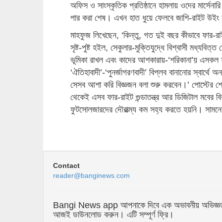
অফিস ও সাংস্কৃতিক প্রতিষ্ঠানে হামলায় ওদের মার্সেনারি 
পার করা শেষ। এখন হাত ধুয়ে ফেলবে জাশি-রাইট উইং 
মাহফুজ লিখেছেন, ‘কিন্তু, গত দুই বছর কীভাবে ফার-রা
সৃষ্ট-পুষ্ট হইল, সেকুলার-মুক্তিযুদ্ধে বিশ্বাসী মধ্যবিত্
ভূমিকা রাখল এবং কাদের আশকারায়-‘শরিকানা’য় এসকল ফ
‘ঐতিহাবাদী’-‘পুনর্জাগরণবাদী’ বিপ্লব বানানোর স্বার্
সেসব আশা করি বিজ্ঞজন বলা শুরু করবেন।’ পোস্টের শ
থেকেই এসব ফার-রাইট গুন্ডাতন্ত্র আর ডিজিটাল মবের ব
ফুটসোলজারদের দৌরাত্ম্য কম সহ্য করতে হয়নি। সা
Contact
reader@banginews.com
Bangi News app আপনাকে দিবে এক অভাবনীয় অভিজ্ঞতা যা 
আজই ডাউনলোড করুন। এটি সম্পূর্ণ ফ্রি।