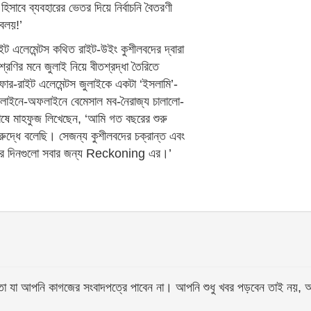
হিসাবে ব্যবহারের ভেতর দিয়ে নির্বাচনি বৈতরণী
বলয়!’
ইট এলেমেন্টস কথিত রাইট-উইং কুশীলবদের দ্বারা
ত শ্রেণির মনে জুলাই নিয়ে বীতশ্রদ্ধা তৈরিতে
ার-রাইট এলেমেন্টস জুলাইকে একটা ‘ইসলামি’-
থে অনলাইনে-অফলাইনে বেমেসাল মব-নৈরাজ্য চালালো-
েষে মাহফুজ লিখেছেন, ‘আমি গত বছরের শুরু
িরুদ্ধে বলেছি। সেজন্য কুশীলবদের চক্রান্ত এবং
মনের দিনগুলো সবার জন্য Reckoning এর।’
আপনি কাগজের সংবাদপত্রে পাবেন না। আপনি শুধু খবর পড়বেন তাই নয়, আপনি