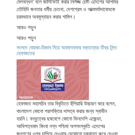
মেলবন্ধন’ বলে জাস্টিফাই করার নির্লজ্জ চেষ্টা এদেশের আপামর
তৌহিদি জনতার ধর্মীয় চেতনা, দেশপ্রেম ও আত্মমর্যাদাবোধকে
চরমভাবে অবমূল্যায়ন করার শামিল।
আরও পড়ুন
আরও পড়ুন
সংসদে বোরকা-হিজাব নিয়ে অবমাননাকর বক্তব্যের তীব্র নিন্দা
হেফাজতের
হেফাজত মহাসচিব তার বিবৃতিতে হুঁশিয়ারি উচ্চারণ করে বলেন,
বাংলাদেশ কোনো পরাশক্তির দাসত্ব করার জন্য স্বাধীন
হয়নি। বন্ধুত্বের ছদ্মবেশে কোনো ভিনদেশি এজেন্ডা,
আধিপত্যবাদ কিংবা নগ্ন পশ্চিমা অপসংস্কৃতি এদেশের
জনগণের ওপর চাপিয়ে দেওয়ার যেকোনো চক্রান্ত রুখে দেওয়া