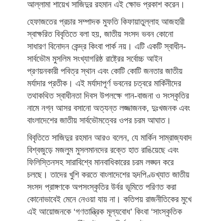
আল্লামা শায়েখ সাজিদুর রহমান এই ক্ষোভ প্রকাশ করেন।
হেফাজতের প্রচার সম্পাদক মুফতি কিফায়াতুল্লাহ আজহারী
স্বাক্ষরিত বিবৃতিতে বলা হয়, জাতীয় সংসদ ভবন কোনো
সাধারণ বিনোদন কেন্দ্র কিংবা পার্ক নয়। এটি একটি স্বাধীন-
সার্বভৌম মুসলিম সংখ্যাগরিষ্ঠ রাষ্ট্রের সর্বোচ্চ আইন
প্রণয়নকারী পবিত্র স্থান এবং কোটি কোটি জনতার জাতীয়
মর্যাদার প্রতীক। এই মর্যাদাপূর্ণ ভবনের চত্বরে মার্কিনীদের
তথাকথিত স্বাধীনতা দিবস উপলক্ষে গান-বাজনা ও সংস্কৃতির
নামে নগ্ন আসর বসানো অত্যন্ত লজ্জাজনক, দুঃখজনক এবং
বাংলাদেশের জাতীয় সার্বভৌমত্বের ওপর চরম আঘাত।
বিবৃতিতে সাজিদুর রহমান আরও বলেন, যে মার্কিন সাম্রাজ্যবাদ
বিশ্বজুড়ে মজলুম মুসলমানদের রক্তে হাত রাঙিয়েছে এবং
ফিলিস্তিনসহ সারাবিশ্বে মানবাধিকারের চরম লঙ্ঘন করে
চলছে। তাদের খুশি করতে বাংলাদেশের হৃদপিণ্ডখ্যাত জাতীয়
সংসদ প্রাঙ্গণকে অপসংস্কৃতির উর্বর ভূমিতে পরিণত করা
কোনোভাবেই মেনে নেওয়া যায় না। কতিপয় রাজনীতিকের মুখে
এই আয়োজনকে ‘গণতান্ত্রিক মূল্যবোধ’ কিংবা ‘সাংস্কৃতিক