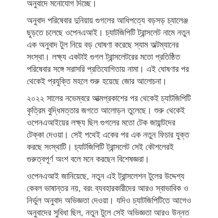
অনুবাদে মনোযোগ দিচ্ছে।
অনুবাদ পরিষেবার দুনিয়ায় গুগলের আধিপত্যে বড়সড় চ্যালেঞ্জ
ছুড়তে চলেছে ওপেনএআই। চ্যাটজিপিটি ট্রান্সলেট নামে নতুন
এক অনুবাদ টুল নিয়ে বড় ঘোষণা করেছে স্যাম অল্টম্যানের
সংস্থা। লক্ষ্য একটাই গুগল ট্রান্সলেটরের মতো প্রতিষ্ঠিত
পরিষেবার সঙ্গে সরাসরি প্রতিযোগিতায় নামা। এই ঘোষণার পর
থেকেই প্রযুক্তি মহলে শুরু হয়েছে জোর আলোচনা।
২০২২ সালের নভেম্বরে আত্মপ্রকাশের পর থেকেই চ্যাটজিপিটি
কৃত্রিম বুদ্ধিমত্তার জগতে আলোড়ন তুলেছে। শুরু থেকেই
ওপেনএআইয়ের লক্ষ্য ছিল গুগলের মতো টেক জায়ান্টদের
টেক্কা দেওয়া। সেই পথেই একের পর এক নতুন ফিচার যুক্ত
করছে সংস্থাটি। চ্যাটজিপিটি ট্রান্সলেট সেই কৌশলেরই
গুরুত্বপূর্ণ অংশ বলে মনে করছেন বিশেষজ্ঞরা।
ওপেনএআই জানিয়েছে, নতুন এই ট্রান্সলেশন টুলের উদ্দেশ্য
কেবল ভাষান্তর নয়, বরং ব্যবহারকারীদের আরও স্বাভাবিক ও
নির্ভুল অনুবাদ অভিজ্ঞতা দেওয়া। যদিও চ্যাটজিপিটিতে আগেও
অনুবাদের সুবিধা ছিল, নতুন টুলে সেই অভিজ্ঞতা আরও উন্নত