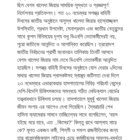
ছিল বেগম খালেদা জিয়ার সাময়িক সুস্থতা ও প্রজ্ঞাপূর্ণ
নির্দেশনার প্রতিফলন। গত ২০ নভেম্বর সশস্ত্র বাহিনী
দিবসের জাতীয় অনুষ্ঠানে অসুস্থ খালেদা জিয়ার হাস্যোজ্জ্বল
উপস্থিতি, প্রধান উপদেষ্টা, সেনাপ্রধান এবং জাতীয় নেতৃবৃন্দের
সাথে কুশল বিনিময়ের দৃশ্য শুধু বিএনপি নেতাকর্মীদেরই নয়,
পুরো জাতিকে আনন্দিত ও আশান্বিত করেছিল। ত্রয়োদশ
জাতীয় নির্বাচনের প্রার্থী মনোনয়ন তালিকায় তিনটি আসনে
বেগম খালেদা জিয়ার নাম দেখে বিএনপি নেতাকর্মীরা আনন্দিত
হয়েছিল। সশস্ত্র বাহিনী দিবসের অনুষ্ঠানে যোগ দেয়ার ২দিনের
মাথায় খালেদা জিয়ার শ্বাসকষ্টসহ স্বাস্থ্য জটিলতা দেখা দিলে
২৩ নভেম্বরে এভারকেয়ার হাসপাতালের নিবিড় পরিচর্যা কেন্দ্রে
দেশি-বিদেশি চিকিৎসকদের সমন্বয়ে গঠিত মেডিক্যাল বোর্ডের
তত্ত্বাবধানে চিকিৎসা চলছে। হাসপাতালে মুমূর্ষু খালেদা জিয়ার
জীবন সংশয় এর আগেও দেখা গিয়েছিল। স্বৈরাচারি শেখ
হাসিনা ক্যামেরার সামনে তাচ্ছিল্যের সাথে বলেছিলেন, ‘বয়স
হইছে মরে যাবে, এত ..কিসের?’ কিন্তু রাখে আল্লাহ মারে
কে? মূলত একজন কর্মী, শিল্লী ও সফল রাজনীতিকের জন্য
তার বায়োলজিক্যাল লাইফের চেয়ে কর্মজীবনের সাফল্য-ব্যর্থতা