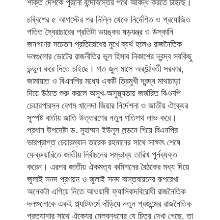
শক্তি দেশকে পুরনো বন্দোবস্তের পথে আবদ্ধ করতে চাইছে।
চব্বিশের ৫ আগস্টের পর দিল্লি থেকে নির্দেশিত ও প্রযোজিত
পতিত স্বৈরাচারের প্রতিটা ভয়ঙ্কর ষড়যন্ত্র ও উস্কানি
জনগণের সচেতন প্রতিরোধের মুখে ব্যর্থ হলেও রাজনৈতিক
দলগুলোর ভোটের রাজনীতির ভুল হিসাব নিকাশের দ্বন্দ্ব সবকিছু
ভন্ডুল করে দিতে চাইছে। গত জুন মাসে অর্šÍবর্তী সরকার,
জামায়াত ও বিএনপির মধ্যে একটি ত্রিমুখী দ্বন্দ্ব মাথাচাড়া
দিয়ে উঠতে শুরু করলে অসুখ-অসুস্থ্যতায় জর্জরিত বিএনপি
চেয়ারপারসন বেগম খালেদা জিয়ার নির্দেশনা ও জাতীয় ঐক্যের
সুস্পষ্ট বার্তায় জাতি উত্তরণের নতুন গতিপথ লাভ করে।
প্রধান উপদেষ্টা ড. মুহাম্মদ ইউনূস লন্ডনে গিয়ে বিএনপির
ভারপ্রাপ্ত চেয়ারম্যান তারেক রহমানের সাথে সাক্ষাৎ শেষে
ফেব্রুয়ারিতে জাতীয় নির্বাচনের সম্ভাব্য তারিখ পুর্নব্যক্ত
করেন। এরপর জাতীয় ঐকমত্য কমিশনের বৈঠকের মধ্য দিয়ে
জুলাই সনদ প্রণয়ন ও জুলাই সনদ বাস্তবায়নের রূপরেখা
অনেকটা এগিয়ে নিতে আওয়ামী ফ্যাসিবাদবিরোধী রাজনৈতিক
দলগুলোকে একই প্ল্যাটফর্মে দাঁড়িয়ে নতুন প্রজন্মের রাজনৈতিক
প্রত্যাশার সাথে ঐক্যের মেলবন্ধনের যে চিত্র দেখা গেছে, তা