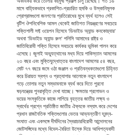
অকার্যকর করে তোলার বহুমুখী প্রকল্প চালু রেখেছে। গত ১৬
মাসে বাহ্যিকভাবে প্রকাশিত-প্রচারিত হুমকি ও উস্কানিমূলক
প্রোগ্রামগুলো জনগণের প্রতিরোধের মুখে ব্যর্থ হলেও সেই
বৃটিশ ঔপনিবেশিক আমল থেকেই জাতিগত নিয়ন্ত্রণের সবচেয়ে
শক্তিশালী সফ্ট ওয়েপন হিসেবে ‘ডিভাইড অ্যান্ড কনকোয়্যার’
অথবা ‘ডিভাইড অ্যান্ড রুল’ পলিসি আমাদের রাষ্ট্র ও
জাতিবিরোধী শক্তি হিসেবে সবচেয়ে কার্যকর ভূমিকা পালন করে
এসেছে। জুলাই অভ্যুত্থানের মধ্য দিয়ে পাকিস্তান আমলের
২৩ বছর এবং মুক্তিযুদ্ধোত্তর বাংলাদেশ আমলের ৫৪ বছর,
মোট ৭৭ বছরে জমে ওঠা জঞ্জাল ও প্রতিবন্ধকতাগুলো চিহ্নিত
করে চিরায়ত স্বপ্ন ও প্রত্যাশার আলোকে নতুন বাংলাদেশ
গড়ে তোলার নতুন সম্ভাবনাকে ব্যর্থ করে দিতে পুরনো
ষড়যন্ত্রের পুনরাবৃত্তি দেখা যাচ্ছে। ক্ষমতার প্রলোভন ও
ভয়ের সংস্কৃতিকে কাজে লাগিয়ে বৃহত্তর জাতীয় লক্ষ্য ও
স্বার্থের প্রশ্নে প্রতিষ্ঠিত জাতীয় ঐক্যকে নস্যাৎ করে দেশের
প্রধান রাজনৈতিক শক্তিগুলোর ভেতর আভ্যন্তরীণ দ্বন্দ্ব-
সংঘাত এবং একসঙ্গে দীর্ঘদিনের স্বৈরাচারবিরোধী আন্দোলনের
জোটসঙ্গিদের মধ্যে বিভেদ-বৈরিতা উস্কে দিয়ে আধিপত্যবাদী