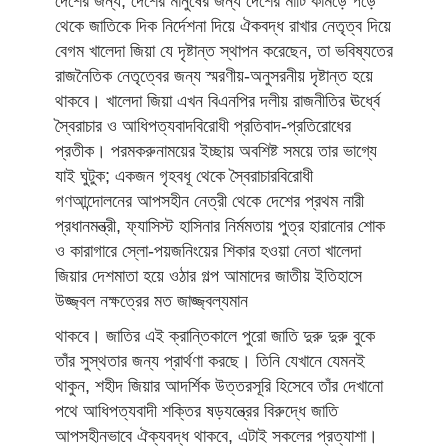
দেশের জন্য, দেশের মানুষের জন্য দেশের মাটি কামড়ে পড়ে
থেকে জাতিকে দিক নির্দেশনা দিয়ে ঐকবদ্ধ রাখার নেতৃত্ব দিয়ে
বেগম খালেদা জিয়া যে দৃষ্টান্ত স্থাপন করেছেন, তা ভবিষ্যতের
রাজনৈতিক নেতৃত্বের জন্য স্মরণীয়-অনুসরনীয় দৃষ্টান্ত হয়ে
থাকবে। খালেদা জিয়া এখন বিএনপির দলীয় রাজনীতির ঊর্ধ্বে
স্বৈরাচার ও আধিপত্যবাদবিরোধী প্রতিবাদ-প্রতিরোধের
প্রতীক। পরমকরুনাময়ের ইচ্ছায় অবশিষ্ট সময়ে তার ভাগ্যে
যাই ঘুটুক; একজন গৃহবধূ থেকে স্বৈরাচারবিরোধী
গণআন্দোলনের আপসহীন নেত্রী থেকে দেশের প্রথম নারী
প্রধানমন্ত্রী, ফ্যাসিস্ট হাসিনার নির্মমতায় পুত্র হারানোর শোক
ও কারাগারে স্লো-পয়জনিংয়ের শিকার হওয়া নেতা খালেদা
জিয়ার দেশমাতা হয়ে ওঠার গল্প আমাদের জাতীয় ইতিহাসে
উজ্জ্বল নক্ষত্রের মত জাজ্জ্বল্যমান
থাকবে। জাতির এই ক্রান্তিকালে পুরো জাতি দুরু দুরু বুকে
তাঁর সুস্থতার জন্য প্রার্থণা করছে। তিনি যেখানে যেমনই
থাকুন, শহীদ জিয়ার আদর্শিক উত্তরসূরি হিসেবে তাঁর দেখানো
পথে আধিপত্যবাদী শক্তির ষড়যন্ত্রের বিরুদ্ধে জাতি
আপসহীনভাবে ঐক্যবদ্ধ থাকবে, এটাই সকলের প্রত্যাশা।