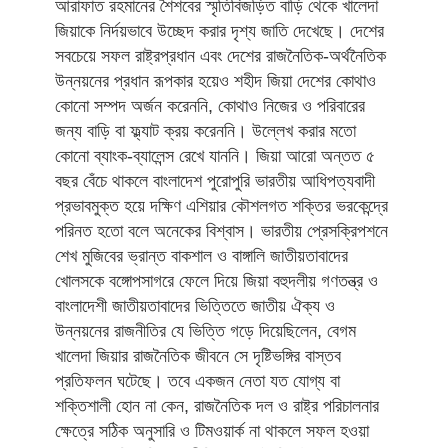
আরাফাত রহমানের শৈশবের স্মৃতিবিজড়িত বাড়ি থেকে খালেদা
জিয়াকে নির্দয়ভাবে উচ্ছেদ করার দৃশ্য জাতি দেখেছে। দেশের
সবচেয়ে সফল রাষ্ট্রপ্রধান এবং দেশের রাজনৈতিক-অর্থনৈতিক
উন্নয়নের প্রধান রূপকার হয়েও শহীদ জিয়া দেশের কোথাও
কোনো সম্পদ অর্জন করেননি, কোথাও নিজের ও পরিবারের
জন্য বাড়ি বা ফ্ল্যাট ক্রয় করেননি। উল্লেখ করার মতো
কোনো ব্যাংক-ব্যালেন্স রেখে যাননি। জিয়া আরো অন্তত ৫
বছর বেঁচে থাকলে বাংলাদেশ পুরোপুরি ভারতীয় আধিপত্যবাদী
প্রভাবমুক্ত হয়ে দক্ষিণ এশিয়ার কৌশলগত শক্তির ভরকেন্দ্রে
পরিনত হতো বলে অনেকের বিশ্বাস। ভারতীয় প্রেসক্রিপশনে
শেখ মুজিবের ভ্রান্ত বাকশাল ও বাঙ্গালি জাতীয়তাবাদের
খোলসকে বঙ্গোপসাগরে ফেলে দিয়ে জিয়া বহুদলীয় গণতন্ত্র ও
বাংলাদেশী জাতীয়তাবাদের ভিত্তিতে জাতীয় ঐক্য ও
উন্নয়নের রাজনীতির যে ভিত্তি গড়ে দিয়েছিলেন, বেগম
খালেদা জিয়ার রাজনৈতিক জীবনে সে দৃষ্টিভঙ্গির বাস্তব
প্রতিফলন ঘটেছে। তবে একজন নেতা যত যোগ্য বা
শক্তিশালী হোন না কেন, রাজনৈতিক দল ও রাষ্ট্র পরিচালনার
ক্ষেত্রে সঠিক অনুসারি ও টিমওয়ার্ক না থাকলে সফল হওয়া