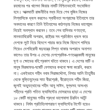
রহমানের পর খালেদা জিয়ার নামটি নিশ্চিতভাবেই সংযোজিত
হবে। আত্মঘাতী রাজনীতির মধ্য দিয়ে শেখ মুজিব নিজের
লিগ্যাসিকে ধ্বংস করলেও স্বাধীনতা সংগ্রামের ইতিহাসে তার
অবদানের কারণে তিনি ইতিহাসের কাঠগড়ায় নিজের ভালোমন্দ
নিয়েই অবস্থান করবেন। তবে শেখ হাসিনার গণহত্যা,
মানবতাবিরোধী অপরাধ, রাষ্ট্রের সব প্রতিষ্ঠান ধ্বংস করে
দেশকে লুটে নিয়ে বিদেশে পাচার করে নিজে বিদেশে পালিয়ে
গিয়েও দেশবিরোধী ষড়যন্ত্রে লিপ্ত থাকার অপরাধে অনাগত
কালেও তার উপর এ দেশের দেশপ্রেমিক-গণতন্ত্রকামী মানুষের
ঘৃণা ও ক্ষোভের বহি:প্রকাশ ঘটতে থাকবে। এ দেশের মাটি ও
মানুষ মিরজাফর-ঘষেটি বেগমদের কখনো ক্ষমা করেনি, করবে
না। একইভাবে শহীদ নবাব সিরাজদ্দৌলা, নিসার আলি তিতুমীর
থেকে মুক্তিযুদ্ধের সাত বীরশ্রেষ্ঠ, বীরোত্তম শহীদ জিয়া,
জুলাই অভ্যুত্থানের শহীদ আবু সাঈদ, মুগ্ধসহ অসংখ্য
শহীদের প্রতি পতিত ফ্যাসিস্টের দোসরদের ছাড়া এ দেশের
১৮ কোটি মানুষের গভীর শ্রদ্ধা ভালোবাসা চিরদিন অটুট
থাকবে। নির্মম প্রতিহিংসাপরায়ণ ফ্যাসিস্টের টার্গেট হয়েও