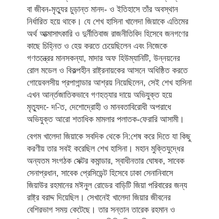
বা জীবন-মৃত্যুর চুড়ান্ত মানদ- ও ইতিহাসে তাঁর অবস্থান
নির্ধারিত হয়ে থাকে। যে শেখ হাসিনা খালেদা জিয়াকে এতিমের
অর্থ আত্মাসাৎকারি ও দুর্নীতিবাজ রাজনীতিবিদ হিসেবে জনগণের
কাছে চিহ্নিত ও হেয় করতে চেয়েছিলেন এবং নিজেকে
গণতন্ত্রের মানসকন্যা, মাদার অফ হিউম্যানিটি, উন্নয়নের
রোল মডেল ও বিকল্পহীন রাষ্ট্রনায়কের আসনে অধিষ্ঠিত করতে
গোয়েবলসীয় প্রপাগান্ডার আশ্রয় নিয়েছিলেন, সেই শেখ হাসিনা
এখন আর্ন্তজাতিকভাবে গণহত্যার দায়ে অভিযুক্ত হয়ে
মৃত্যুদ-ে দ-িত, দেশোদ্রোহী ও মানবতাবিরোধী অপরাধে
অভিযুক্ত আরো শতাধিক মামলার পলাতক-ফেরারি আসামী।
বেগম খালেদা জিয়াকে সবদিক থেকে নি:শেষ করে দিতে যা কিছু
করণীয় তার সবই করেছিল শেখ হাসিনা। মহান মুক্তিযুদ্ধের
অন্যতম সংগঠক সেক্টর কমান্ডার, স্বাধীনতার ঘোষক, সাবেক
সেনাপ্রধান, সাবেক প্রেসিডেন্ট হিসেবে ঢাকা সেনানিবাসে
জিয়াউর রহমানের মঈনুল রোডের বাড়িটি জিয়া পরিবারের জন্য
রাষ্ট্র বরাদ্দ দিয়েছিল। সেখানেই খালেদা জিয়ার জীবনের
বেশিরভাগ সময় কেটেছে। তার সন্তান তারেক রহমান ও