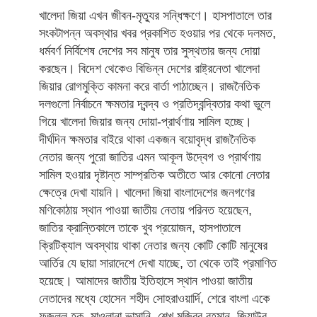
খালেদা জিয়া এখন জীবন-মৃত্যুর সন্ধিক্ষণে। হাসপাতালে তার
সংকটাপন্ন অবস্থার খবর প্রকাশিত হওয়ার পর থেকে দলমত,
ধর্মবর্ণ নির্বিশেষ দেশের সব মানুষ তার সুস্থতার জন্য দোয়া
করছেন। বিদেশ থেকেও বিভিন্ন দেশের রাষ্ট্রনেতা খালেদা
জিয়ার রোগমুক্তি কামনা করে বার্তা পাঠাচ্ছেন। রাজনৈতিক
দলগুলো নির্বাচনে ক্ষমতার দ্বন্দ্ব ও প্রতিদ্বন্দ্বিতার কথা ভুলে
গিয়ে খালেদা জিয়ার জন্য দোয়া-প্রার্থণায় সামিল হচ্ছে।
দীর্ঘদিন ক্ষমতার বাইরে থাকা একজন বয়োবৃদ্ধ রাজনৈতিক
নেতার জন্য পুরো জাতির এমন আকূল উদ্বেগ ও প্রার্থণায়
সামিল হওয়ার দৃষ্টান্ত সাম্প্রতিক অতীতে আর কোনো নেতার
ক্ষেত্রে দেখা যায়নি। খালেদা জিয়া বাংলাদেশের জনগণের
মণিকোঠায় স্থান পাওয়া জাতীয় নেতায় পরিনত হয়েছেন,
জাতির ক্রান্তিকালে তাকে খুব প্রয়োজন, হাসপাতালে
ক্রিটিক্যাল অবস্থায় থাকা নেতার জন্য কোটি কোটি মানুষের
আর্তির যে ছায়া সারাদেশে দেখা যাচ্ছে, তা থেকে তাই প্রমাণিত
হয়েছে। আমাদের জাতীয় ইতিহাসে স্থান পাওয়া জাতীয়
নেতাদের মধ্যে হোসেন শহীদ সোহরাওয়ার্দি, শেরে বাংলা একে
ফজলুল হক, মাওলানা ভাসানি, শেখ মুজিবুর রহমান, জিয়াউর