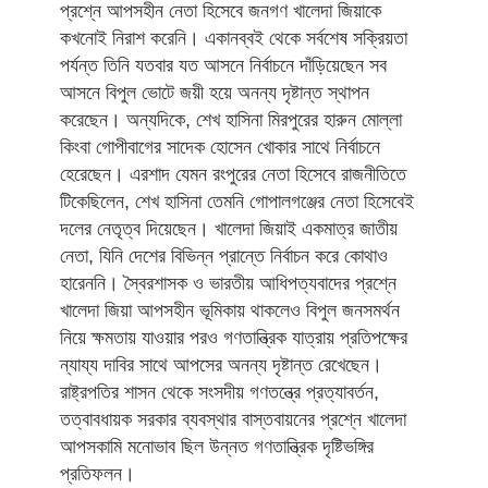
প্রশ্নে আপসহীন নেতা হিসেবে জনগণ খালেদা জিয়াকে
কখনোই নিরাশ করেনি। একানব্বই থেকে সর্বশেষ সক্রিয়তা
পর্যন্ত তিনি যতবার যত আসনে নির্বাচনে দাঁড়িয়েছেন সব
আসনে বিপুল ভোটে জয়ী হয়ে অনন্য দৃষ্টান্ত স্থাপন
করেছেন। অন্যদিকে, শেখ হাসিনা মিরপুরের হারুন মোল্লা
কিংবা গোপীবাগের সাদেক হোসেন খোকার সাথে নির্বাচনে
হেরেছেন। এরশাদ যেমন রংপুরের নেতা হিসেবে রাজনীতিতে
টিকেছিলেন, শেখ হাসিনা তেমনি গোপালগঞ্জের নেতা হিসেবেই
দলের নেতৃত্ব দিয়েছেন। খালেদা জিয়াই একমাত্র জাতীয়
নেতা, যিনি দেশের বিভিন্ন প্রান্তে নির্বাচন করে কোথাও
হারেননি। স্বৈরশাসক ও ভারতীয় আধিপত্যবাদের প্রশ্নে
খালেদা জিয়া আপসহীন ভূমিকায় থাকলেও বিপুল জনসমর্থন
নিয়ে ক্ষমতায় যাওয়ার পরও গণতান্ত্রিক যাত্রায় প্রতিপক্ষের
ন্যায্য দাবির সাথে আপসের অনন্য দৃষ্টান্ত রেখেছেন।
রাষ্ট্রপতির শাসন থেকে সংসদীয় গণতন্ত্রে প্রত্যাবর্তন,
তত্বাবধায়ক সরকার ব্যবস্থার বাস্তবায়নের প্রশ্নে খালেদা
আপসকামি মনোভাব ছিল উন্নত গণতান্ত্রিক দৃষ্টিভঙ্গির
প্রতিফলন।