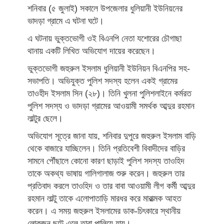
শনিবার (৫ জুলাই) সকালে উপজেলার ধুলিয়ানী ইউনিয়নের
ভাদড়া গ্রামে এ ঘটনা ঘটে।
এ ঘটনায় ভুক্তভোগী ওই বিএনপি নেতা যশোরের চৌগাছা
থানায় একটি লিখিত অভিযোগ দায়ের করেছেন।
ভুক্তভোগী জহুরুল ইসলাম ধুলিয়ানী ইউনিয়ন বিএনপির সহ-
সভাপতি। অভিযুক্ত পুলিশ সদস্য হলেন একই গ্রামের
তাওহীদ ইসলাম সিন (২৮)। তিনি খুলনা পুলিশলাইনে কর্মরত
পুলিশ সদস্য ও ভাদড়া গ্রামের আওয়ামী সমর্থক আব্দুর রহমান
লাল্টুর ছেলে।
অভিযোগ সূত্রে জানা যায়, শনিবার দুপুরে জহুরুল ইসলাম বাড়ি
থেকে বাজারে যাচ্ছিলেন। তিনি প্রতিবেশী বিবাদীদের বাড়ির
সামনে পৌঁছালে কোনো কারণ ছাড়াই পুলিশ সদস্য তাওহিদ
তাকে অকথ্য ভাষায় গালিগালাজ শুরু করেন। জহুরুল তার
প্রতিবাদ করলে তাওহিদ ও তার বাবা আওয়ামী লীগ কর্মী আব্দুর
রহমান লাল্টু তাকে এলোপাতাড়ি মারধর করে মারাত্মক আহত
করেন। এ সময় জহুরুল ইসলামের ডাক-চিৎকারে স্থানীয়
লোকজন ছুটে এলে তারা পালিয়ে যায়।