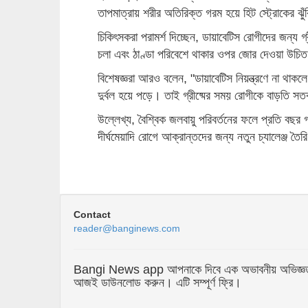
তাপমাত্রায় শরীর অতিরিক্ত গরম হয়ে হিট স্ট্রোকের ঝু
চিকিৎসকরা পরামর্শ দিচ্ছেন, ডায়াবেটিস রোগীদের জন্য গ্
চলা এবং ঠাণ্ডা পরিবেশে থাকার ওপর জোর দেওয়া উচি
বিশেষজ্ঞরা আরও বলেন, "ডায়াবেটিস নিয়ন্ত্রণে না থাক
দুর্বল হয়ে পড়ে। তাই গ্রীষ্মের সময় রোগীকে বাড়তি সত
উল্লেখ্য, বৈশ্বিক জলবায়ু পরিবর্তনের ফলে প্রতি বছর 
দীর্ঘমেয়াদি রোগে আক্রান্তদের জন্য নতুন চ্যালেঞ্জ তৈ
Contact
reader@banginews.com
Bangi News app আপনাকে দিবে এক অভাবনীয় অভিজ্ঞতা যা 
আজই ডাউনলোড করুন। এটি সম্পূর্ণ ফ্রি।